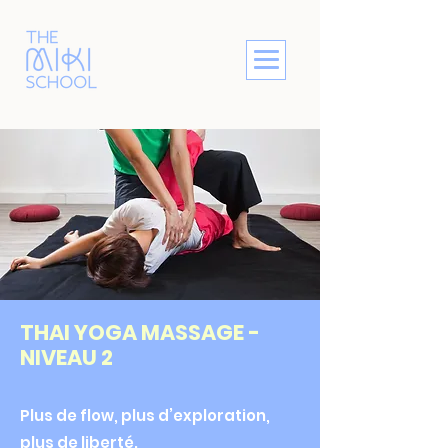
THAI YOGA MASSAGE -
NIVEAU 2
Plus de flow, plus d’exploration,
plus de liberté.