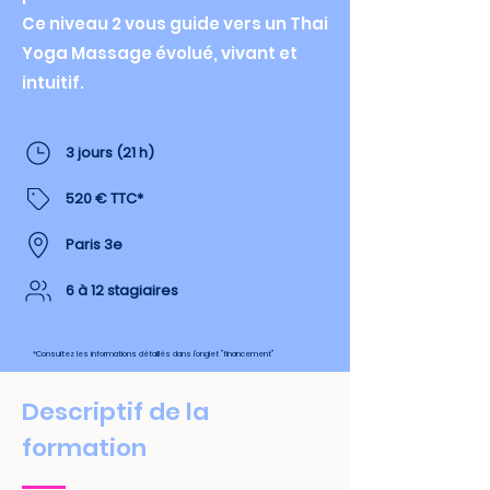
Ce niveau 2 vous guide vers un Thai
Yoga Massage évolué, vivant et
intuitif.
3 jours (21 h)
520 € TTC*
Paris 3e
6 à 12 stagiaires
*Consultez les informations détaillés dans l'onglet "financement"
Descriptif de la
formation