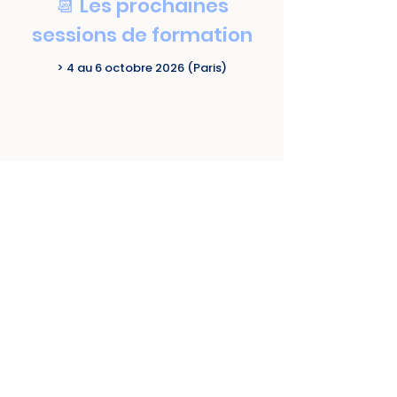
📆 Les prochaines
sessions de formation
> 4 au 6 octobre 2026 (Paris)
Je veux m'inscrire !
✍️
Pas encore d'avis pour cette formation