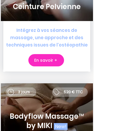
Ceinture Pelvienne
Intégrez à vos séances de
massage,
une approche et des
techniques issues de l'ostéopathie
En savoir +
520 € TTC
3 jours
Bodyflow Massage™
by MIKI
New!