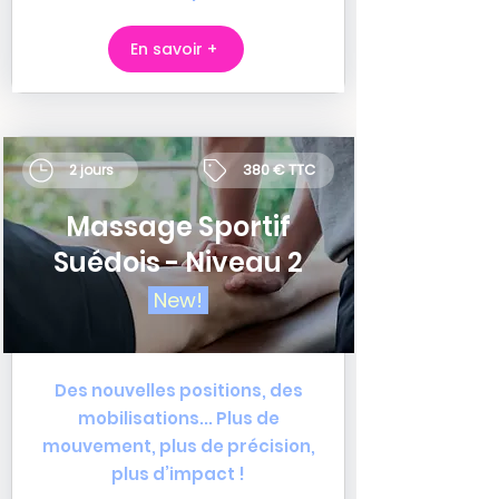
En savoir +
380 € TTC
2 jours
Massage Sportif
Suédois - Niveau 2
New!
Des nouvelles positions, des
mobilisations... Plus de
mouvement, plus de précision,
plus d’impact !