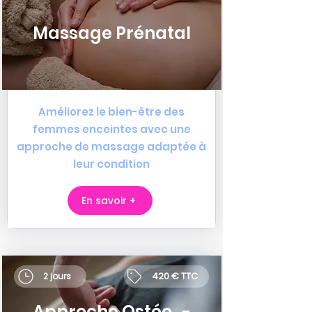
Massage Prénatal
Améliorez le bien-être des
femmes enceintes avec une
approche de massage adaptée à
leur condition
En savoir +
420 € TTC
2 jours
Approche Ostéo. -