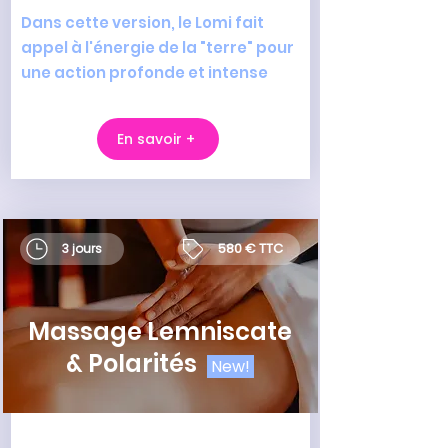
Dans cette version, le Lomi fait
appel à l'énergie de la "terre" pour
une action profonde et intense
En savoir +
580 € TTC
3 jours
Massage Lemniscate
& Polarités
New!