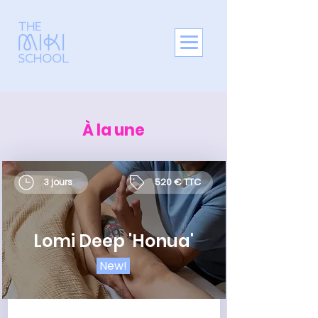
À la une
520 € TTC
3 jours
Lomi Deep 'Honua'
New!