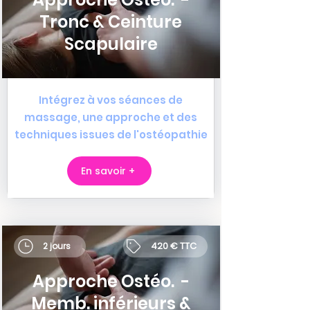
Tronc & Ceinture
Scapulaire
Intégrez à vos séances de
massage, une approche et des
techniques issues de l'ostéopathie
En savoir +
420 € TTC
2 jours
Approche Ostéo. -
Memb. inférieurs &