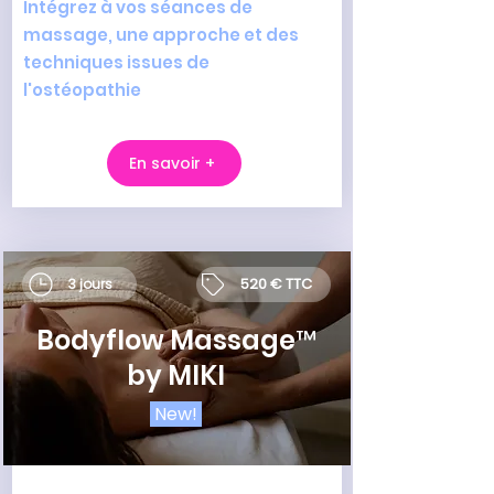
Intégrez à vos séances de
massage, une approche et des
techniques issues de
l'ostéopathie
En savoir +
520 € TTC
3 jours
Bodyflow Massage™
by MIKI
New!