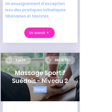
Un enseignement d'exception
issu des pratiques initiatiques
tibétaines et taoïstes
En savoir +
380 € TTC
2 jours
Massage Sportif
Suédois - Niveau 2
New!