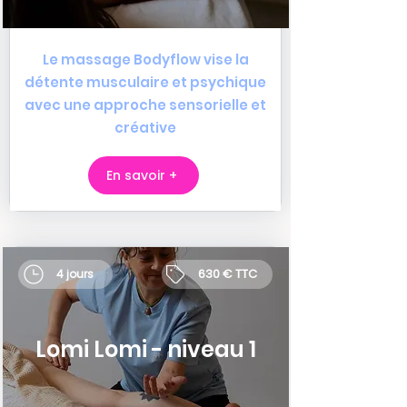
Le massage Bodyflow vise la
détente musculaire et psychique
avec une approche sensorielle et
créative
En savoir +
630 € TTC
4 jours
Lomi Lomi -
niveau 1