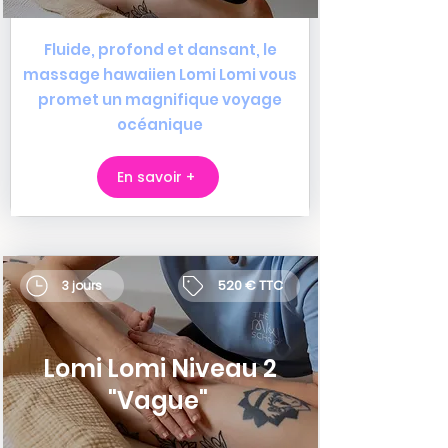
Fluide, profond et dansant, le
massage hawaiien Lomi Lomi vous
promet un magnifique voyage
océanique
En savoir +
520 € TTC
3 jours
Lomi Lomi Niveau 2
"Vague"