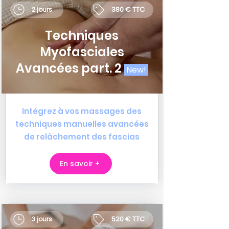
380 € TTC
2 jours
Techniques
Myofasciales
Avancées part. 2
New!
Intégrez à vos massages des
techniques manuelles avancées
de relâchement des fascias
En savoir +
520 € TTC
3 jours