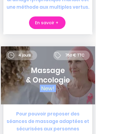
une méthode aux multiples vertus.
En savoir +
760 € TTC
4 jours
Massage
& Oncologie
New!
Pour pouvoir proposer des
séances de massage adaptées et
sécurisées aux personnes