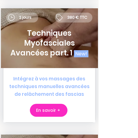
380 € TTC
2 jours
Techniques
Myofasciales
Avancées part. 1
New!
Intégrez à vos massages des
techniques manuelles avancées
de relâchement des fascias
En savoir +