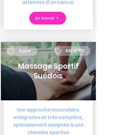
atteintes d'un cancer
En savoir +
630 € TTC
4 jours
Massage Sportif
Suédois
Une approche musculaire,
intégrative et très complète,
spécialement adaptée à une
clientèle sportive