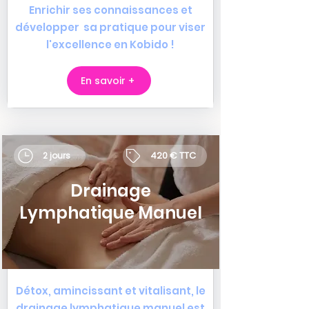
Enrichir ses connaissances et
développer sa pratique pour viser
l'excellence en Kobido !
En savoir +
420 € TTC
2 jours
Drainage
Lymphatique Manuel
Détox, amincissant et vitalisant, le
drainage lymphatique manuel est