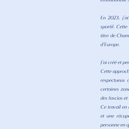
En 2023, j’a
sportif. Cett
titre de Cha
d’Europe.
J’ai créé et 
Cette approch
respectueux d
certaines zon
des fascias et
Ce travail en
et une récup
personne en qu