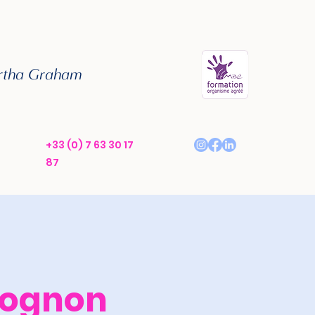
artha Graham
+33 (0) 7 63 30 17
87
hognon