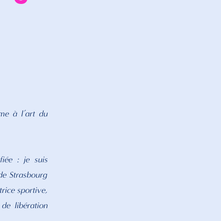
me à l’art du
iée : je suis
de Strasbourg
rice sportive,
de libération