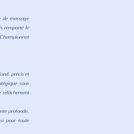
e de massage
is remporté le
u Championnat
ond, précis et
ratégique sous
le relâchement
ente profonde,
si pour toute