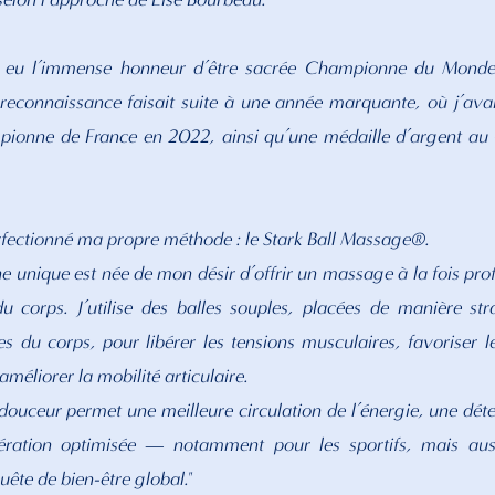
i eu l’immense honneur d’être sacrée Championne du Mond
e reconnaissance faisait suite à une année marquante, où j’ava
mpionne de France en 2022, ainsi qu’une médaille d’argent a
perfectionné ma propre méthode : le Stark Ball Massage®.
e unique est née de mon désir d’offrir un massage à la fois prof
u corps. J’utilise des balles souples, placées de manière st
es du corps, pour libérer les tensions musculaires, favoriser 
 améliorer la mobilité articulaire.
 douceur permet une meilleure circulation de l’énergie, une dét
ération optimisée — notamment pour les sportifs, mais aus
ête de bien-être global."