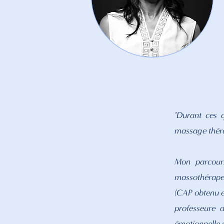
"Durant ces 
massage théra
Mon parcours
massothérapeu
(CAP obtenu e
professeure 
émotionnelle 